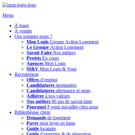
Menu
À louer
À vendre
Qui sommes-nous ?
Mon Logis
Groupe Action Logement
Le Groupe
Action Logement
Savoir Faire
Nos métiers
Projets
En cours
Agences
Mon Logis
M&V
Mon Logis & Vous
Recrutement
Offres
d’emploi
Candidatures
spontanées
Candidatures
alternance et stage
Adhérer
à nos valeurs
Nos métiers
90 ans de savoir-faire
Pourquoi ?
venir travailler chez nous
Bibliothèque client
Demande
de logement
Payer
mon loyer en ligne
Guide
locataire
Guide
d’entretien & de réparation