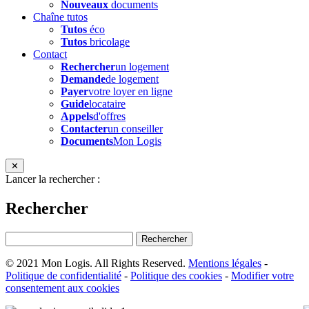
Nouveaux
documents
Chaîne tutos
Tutos
éco
Tutos
bricolage
Contact
Rechercher
un logement
Demande
de logement
Payer
votre loyer en ligne
Guide
locataire
Appels
d'offres
Contacter
un conseiller
Documents
Mon Logis
✕
Lancer la rechercher :
Rechercher
© 2021 Mon Logis. All Rights Reserved.
Mentions légales
-
Politique de confidentialité
-
Politique des cookies
-
Modifier votre
consentement aux cookies